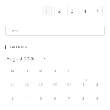
1
2
3
4
KALENDER
M
D
M
D
F
S
S
+
27
28
29
30
31
2
1
3
4
5
6
7
8
9