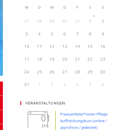
M
D
M
D
F
S
S
+
27
28
29
30
31
2
1
3
4
5
6
7
8
9
10
11
12
13
14
15
16
17
18
20
21
22
23
19
24
25
26
29
30
27
28
31
2
5
6
1
3
4
VERANSTALTUNGEN
Praxisanleiter*innen Pflege
01
Auffrischungskurs (online /
Jan.
asynchron / jederzeit)