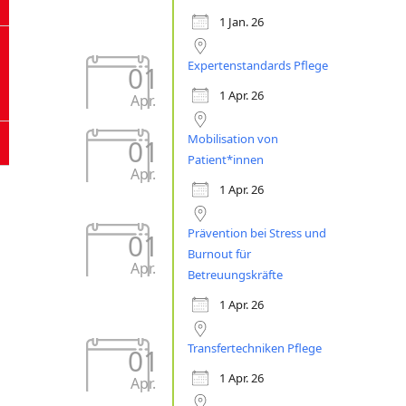
1 Jan. 26
Expertenstandards Pflege
01
1 Apr. 26
Apr.
Mobilisation von
01
Patient*innen
Apr.
1 Apr. 26
Prävention bei Stress und
01
Burnout für
Apr.
Betreuungskräfte
1 Apr. 26
Transfertechniken Pflege
01
1 Apr. 26
Apr.