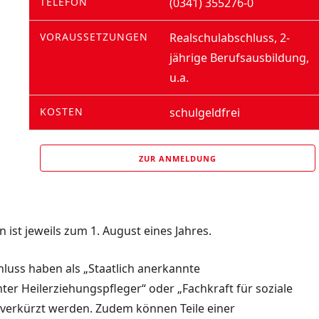
TELEFON
(0341) 355276-0
VORAUSSETZUNGEN
Realschulabschluss, 2-
jährige Berufsausbildung,
u.a.
KOSTEN
schulgeldfrei
ZUR ANMELDUNG
ist jeweils zum 1. August eines Jahres.
luss haben als „Staatlich anerkannte
ter Heilerziehungspfleger“ oder „Fachkraft für soziale
r verkürzt werden. Zudem können Teile einer