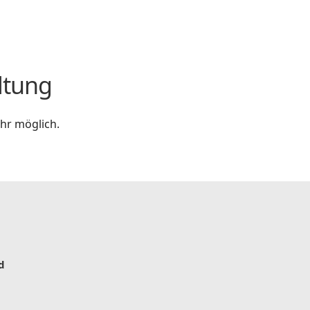
ltung
hr möglich.
d