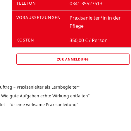
TELEFON
0341 35527613
VORAUSSETZUNGEN
Praxisanleiter*in in der
Pflege
KOSTEN
350,00 € / Person
ZUR ANMELDUNG
trag – Praxisanleiter als Lernbegleiter“
: Wie gute Aufgaben echte Wirkung entfalten“
tet – für eine wirksame Praxisanleitung“