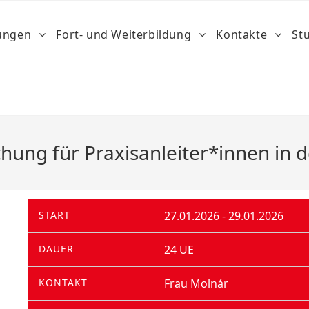
dungen
Fort- und Weiterbildung
Kontakte
St
ung für Praxisanleiter*innen in d
START
27.01.2026 - 29.01.2026
DAUER
24 UE
KONTAKT
Frau Molnár