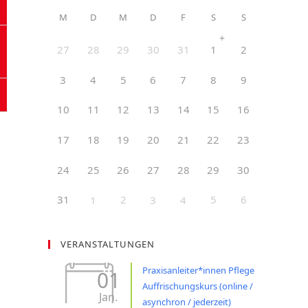
M
D
M
D
F
S
S
+
27
28
29
30
31
2
1
3
4
5
6
7
8
9
10
11
12
13
14
15
16
17
18
20
21
22
23
19
24
25
26
29
30
27
28
31
2
5
6
1
3
4
VERANSTALTUNGEN
Praxisanleiter*innen Pflege
01
Auffrischungskurs (online /
Jan.
asynchron / jederzeit)