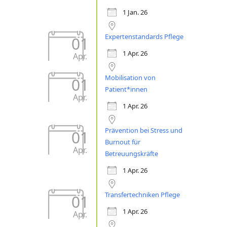
1 Jan. 26
Expertenstandards Pflege
01
1 Apr. 26
Apr.
Mobilisation von
01
Patient*innen
Apr.
1 Apr. 26
Prävention bei Stress und
01
Burnout für
Apr.
Betreuungskräfte
1 Apr. 26
Transfertechniken Pflege
01
1 Apr. 26
Apr.