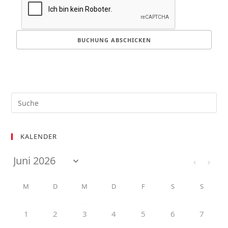
KALENDER
M
D
M
D
F
S
S
1
2
4
5
6
7
3