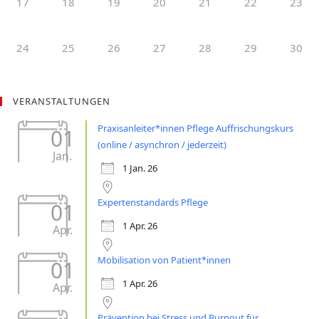
17
18
19
20
21
22
23
24
25
26
27
28
29
30
VERANSTALTUNGEN
Praxisanleiter*innen Pflege Auffrischungskurs
01
(online / asynchron / jederzeit)
Jan.
1 Jan. 26
Expertenstandards Pflege
01
1 Apr. 26
Apr.
Mobilisation von Patient*innen
01
1 Apr. 26
Apr.
Prävention bei Stress und Burnout für