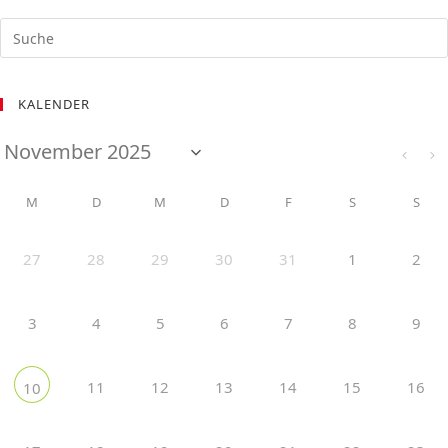
KALENDER
M
D
M
D
F
S
S
27
28
29
30
31
1
2
3
4
5
6
7
8
9
11
12
13
14
15
16
10