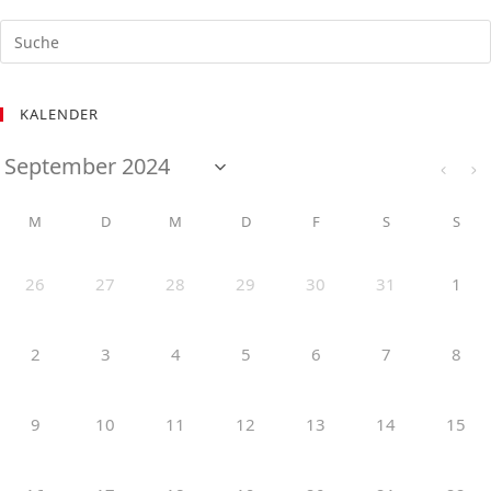
KALENDER
M
D
M
D
F
S
S
26
27
28
29
30
31
1
2
3
4
5
6
7
8
9
10
11
12
13
14
15