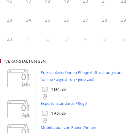
16
17
18
19
20
21
22
23
24
25
26
27
28
29
30
1
2
3
4
5
6
VERANSTALTUNGEN
Praxisanleiter*innen Pflege Auffrischungskurs
01
(online / asynchron / jederzeit)
Jan.
1 Jan. 26
Expertenstandards Pflege
01
1 Apr. 26
Apr.
Mobilisation von Patient*innen
01