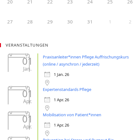
20
21
22
23
24
25
26
27
28
29
30
31
1
2
VERANSTALTUNGEN
Praxisanleiter*innen Pflege Auffrischungskurs
01
(online / asynchron / jederzeit)
Jan.
1 Jan. 26
Expertenstandards Pflege
01
1 Apr. 26
Apr.
Mobilisation von Patient*innen
01
1 Apr. 26
Apr.
Prävention bei Stress und Burnout für