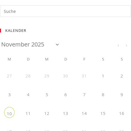
KALENDER
M
D
M
D
F
S
S
27
28
29
30
31
1
2
3
4
5
6
7
8
9
11
12
13
14
15
16
10