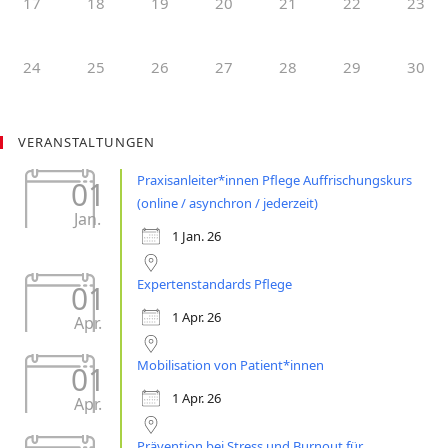
17
18
19
20
21
22
23
24
25
26
27
28
29
30
VERANSTALTUNGEN
Praxisanleiter*innen Pflege Auffrischungskurs
01
(online / asynchron / jederzeit)
Jan.
1 Jan. 26
Expertenstandards Pflege
01
1 Apr. 26
Apr.
Mobilisation von Patient*innen
01
1 Apr. 26
Apr.
Prävention bei Stress und Burnout für