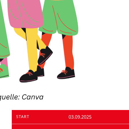
START
03.09.2025