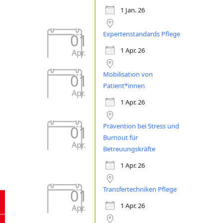
1 Jan. 26
Expertenstandards Pflege
01
1 Apr. 26
Apr.
Mobilisation von
01
Patient*innen
Apr.
1 Apr. 26
Prävention bei Stress und
01
Burnout für
Apr.
Betreuungskräfte
1 Apr. 26
Transfertechniken Pflege
01
1 Apr. 26
Apr.