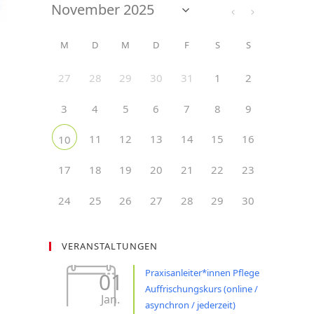
M
D
M
D
F
S
S
27
28
29
30
31
1
2
3
4
5
6
7
8
9
11
12
13
14
15
16
10
17
18
19
20
21
22
23
24
25
26
27
28
29
30
VERANSTALTUNGEN
Praxisanleiter*innen Pflege
01
Auffrischungskurs (online /
Jan.
asynchron / jederzeit)