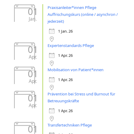
Praxisanleiter*innen Pflege
01
Auffrischungskurs (online / asynchron /
Jan.
jederzeit)
1 Jan. 26
Expertenstandards Pflege
01
1 Apr. 26
Apr.
Mobilisation von Patient*innen
01
1 Apr. 26
Apr.
Prävention bei Stress und Burnout für
01
Betreuungskräfte
Apr.
1 Apr. 26
Transfertechniken Pflege
01