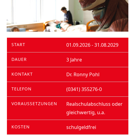
START
01.09.2026 - 31.08.2029
DAUER
3 Jahre
KONTAKT
Dr. Ronny Pohl
TELEFON
(0341) 355276-0
VORAUSSETZUNGEN
Realschulabschluss oder
gleichwertig, u.a.
KOSTEN
schulgeldfrei