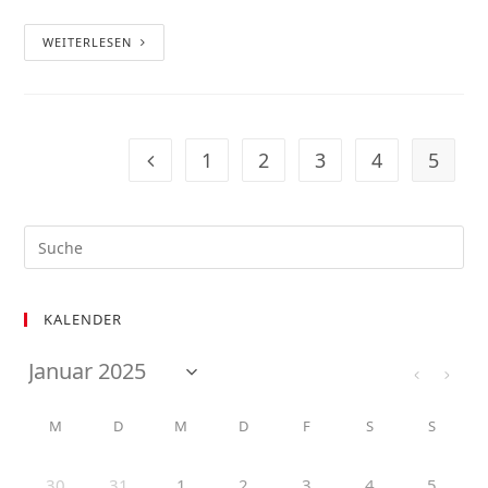
WEITERLESEN
1
2
3
4
5
KALENDER
M
D
M
D
F
S
S
30
31
1
2
3
4
5