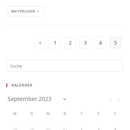
WEITERLESEN
1
2
3
4
5
KALENDER
M
D
M
D
F
S
S
28
29
30
31
1
2
3