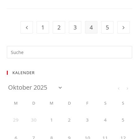
1
2
3
4
5
KALENDER
M
D
M
D
F
S
S
29
30
1
2
3
4
5
6
7
8
9
10
11
12