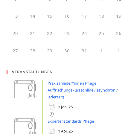
13
14
15
16
17
18
19
20
21
22
23
24
25
26
27
28
29
30
31
1
2
VERANSTALTUNGEN
Praxisanleiter*innen Pflege
01
Auffrischungskurs (online / asynchron /
Jan.
jederzeit)
1 Jan. 26
Expertenstandards Pflege
01
1 Apr. 26
Apr.