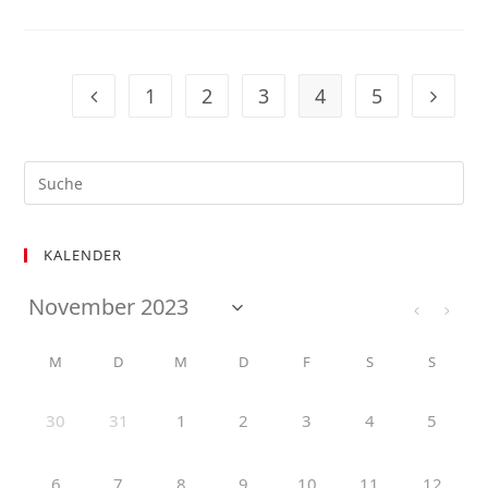
1
2
3
4
5
KALENDER
M
D
M
D
F
S
S
30
31
1
2
3
4
5
6
7
8
9
10
11
12