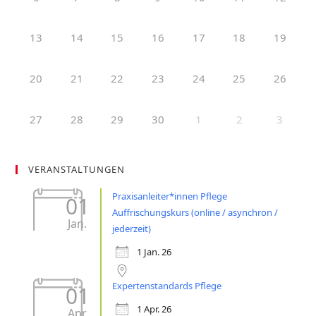
13
14
15
16
17
18
19
20
21
22
23
24
25
26
27
28
29
30
1
2
3
VERANSTALTUNGEN
Praxisanleiter*innen Pflege
01
Auffrischungskurs (online / asynchron /
Jan.
jederzeit)
1 Jan. 26
Expertenstandards Pflege
01
1 Apr. 26
Apr.