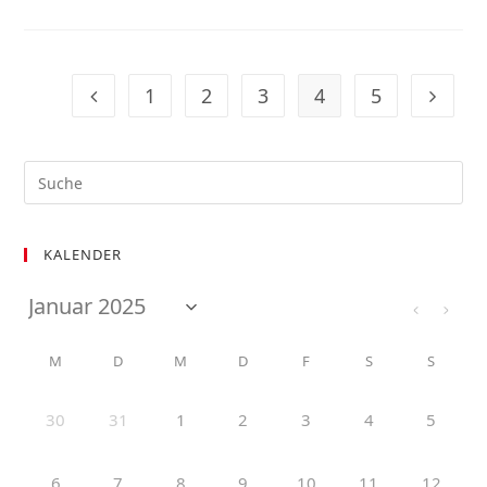
1
2
3
4
5
KALENDER
M
D
M
D
F
S
S
30
31
1
2
3
4
5
6
7
8
9
10
11
12