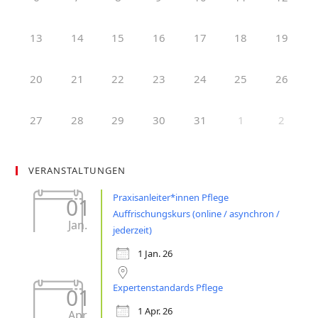
13
14
15
16
17
18
19
20
21
22
23
24
25
26
27
28
29
30
31
1
2
VERANSTALTUNGEN
Praxisanleiter*innen Pflege
01
Auffrischungskurs (online / asynchron /
Jan.
jederzeit)
1 Jan. 26
Expertenstandards Pflege
01
1 Apr. 26
Apr.