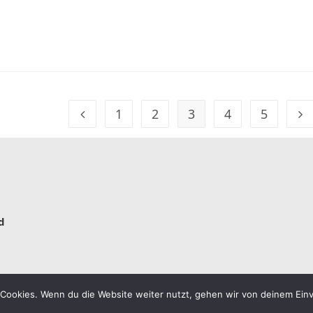
1
2
3
4
5
d
Cookies. Wenn du die Website weiter nutzt, gehen wir von deinem Einv