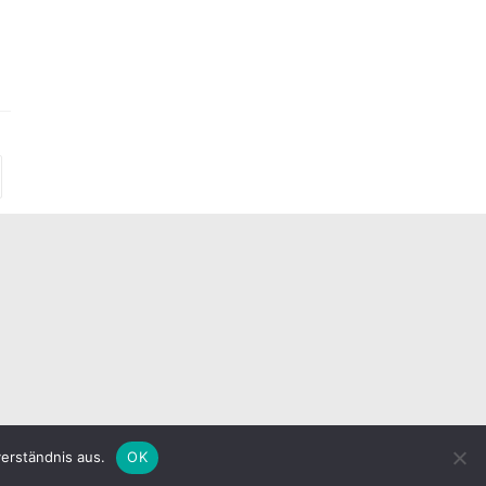
erständnis aus.
OK