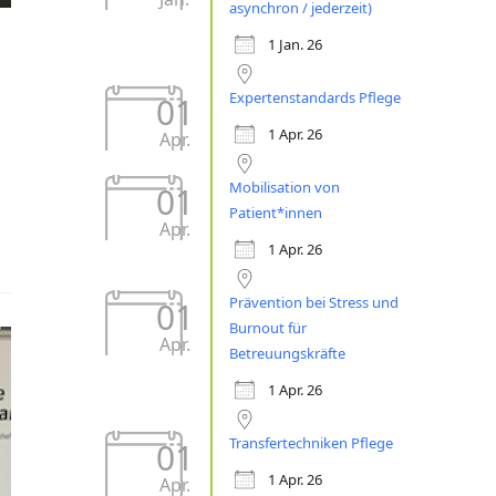
asynchron / jederzeit)
1 Jan. 26
Expertenstandards Pflege
01
1 Apr. 26
Apr.
Mobilisation von
01
Patient*innen
Apr.
1 Apr. 26
Prävention bei Stress und
01
Burnout für
Apr.
Betreuungskräfte
1 Apr. 26
Transfertechniken Pflege
01
1 Apr. 26
Apr.