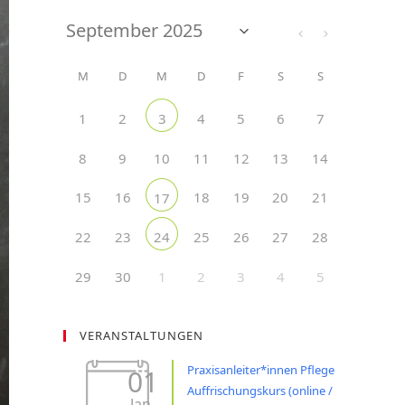
M
D
M
D
F
S
S
1
2
4
5
6
7
3
8
9
10
11
12
13
14
15
16
18
19
20
21
17
22
23
25
26
27
28
24
29
30
1
2
3
4
5
VERANSTALTUNGEN
Praxisanleiter*innen Pflege
01
Auffrischungskurs (online /
Jan.