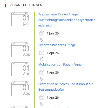
VERANSTALTUNGEN
Praxisanleiter*innen Pflege
01
Auffrischungskurs (online / asynchron /
Jan.
jederzeit)
1 Jan. 26
Expertenstandards Pflege
01
1 Apr. 26
Apr.
Mobilisation von Patient*innen
01
1 Apr. 26
Apr.
Prävention bei Stress und Burnout für
01
Betreuungskräfte
Apr.
1 Apr. 26