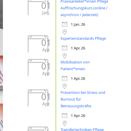
Praxisanleiter*innen Pflege
01
Auffrischungskurs (online /
Jan.
asynchron / jederzeit)
1 Jan. 26
Expertenstandards Pflege
01
1 Apr. 26
Apr.
Mobilisation von
01
Patient*innen
Apr.
1 Apr. 26
Prävention bei Stress und
01
Burnout für
Apr.
Betreuungskräfte
1 Apr. 26
Transfertechniken Pflege