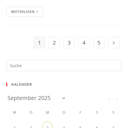
WEITERLESEN
1
2
3
4
5
KALENDER
M
D
M
D
F
S
S
1
2
4
5
6
7
3